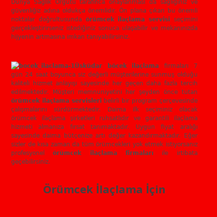
Dünya Sağlık Örgütü tarafınca onaylanması da sağlığınız ve
güvenliğiz adına oldukça önemlidir. Ön plana çıkan bu önemli
noktalar doğrultusunda
örümcek ilaçlama servisi
seçimini
gerçekleştirirseniz istediğiniz sonuca ulaşabilir ve mekanınızda
hijyenin artmasına imkan tanıyabilirsiniz.
Üsküdar böcek ilaçlama
firmaları 7
gün 24 saat boyunca siz değerli müşterilerine sunmuş olduğu
kaliteli hizmet anlayışı sayesinde her geçen daha fazla tercih
edilmektedir. Müşteri memnuniyetini her şeyden önce tutan
örümcek ilaçlama servisleri
belirli bir program çerçevesinde
çalışmalarını sürdürmektedir. Daima ilk seçiminiz olacak
örümcek ilaçlama şirketleri ruhsatlıdır ve garantili ilaçlama
hizmeti almanıza fırsat tanımaktadır. Uygun fiyat aralığı
sayesinde daima bütçenize artı değer kazandırmaktadır. Eğer
sizler de kısa zaman da tüm örümcekleri yok etmek istiyorsanız
profesyonel
örümcek ilaçlama firmaları
ile irtibata
geçebilirsiniz.
Örümcek İlaçlama İçin