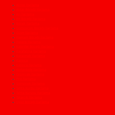
Akrep İlaçlama
Aktar Böceği İlaçlama
Arı İlaçlama
Bit Böceği İlaçlama
Böcek İlaçlama
Gümüşçün Böceği İlaçlama
Güve İlaçlama
Hamam Böceği İlaçlama
Haşere İlaçlama
Kalorifer Böceği İlaçlama
Karafatma İlaçlama
Karasinek İlaçlama
Karınca
Karınca İlaçlama
Kertenkele İlaçlama
Örümcek İlaçlama
Pire İlaçlama
Sivrisinek İlaçlama
Tahta Kurdu İlaçlama
Tahta Kurusu İlaçlama
Tatarcık İlaçlama
Uyuz Böceği İlaçlama