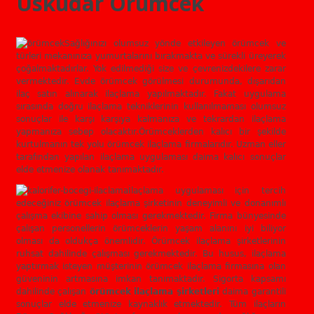
Üsküdar Örümcek
Sağlığınızı olumsuz yönde etkileyen örümcek ve
türleri mekanınıza yumurtalarını bırakmakta ve sürekli üreyerek
çoğalmaktadırlar. Yok edilmediği size ve çevrenizdekilere zarar
vermektedir. Evde örümcek görülmesi durumunda, dışarıdan
ilaç satın alınarak ilaçlama yapılmaktadır. Fakat uygulama
sırasında doğru ilaçlama tekniklerinin kullanılmaması olumsuz
sonuçlar ile karşı karşıya kalmanıza ve tekrardan ilaçlama
yapmanıza sebep olacaktır.Örümceklerden kalıcı bir şekilde
kurtulmanın tek yolu örümcek ilaçlama firmalarıdır. Uzman eller
tarafından yapılan ilaçlama uygulaması daima kalıcı sonuçlar
elde etmenize olanak tanımaktadır.
İlaçlama uygulaması için tercih
edeceğiniz örümcek ilaçlama şirketinin deneyimli ve donanımlı
çalışma ekibine sahip olması gerekmektedir. Firma bünyesinde
çalışan personellerin örümceklerin yaşam alanını iyi biliyor
olması da oldukça önemlidir. Örümcek ilaçlama şirketlerinin
ruhsat dahilinde çalışması gerekmektedir. Bu husus, ilaçlama
yaptırmak isteyen müşterinin örümcek ilaçlama firmasına olan
güveninin artmasına imkan tanımaktadır. Sigorta kapsamı
dahilinde çalışan
örümcek ilaçlama şirketleri
daima garantili
sonuçlar elde etmenize kaynaklık etmektedir. Tüm ilaçların