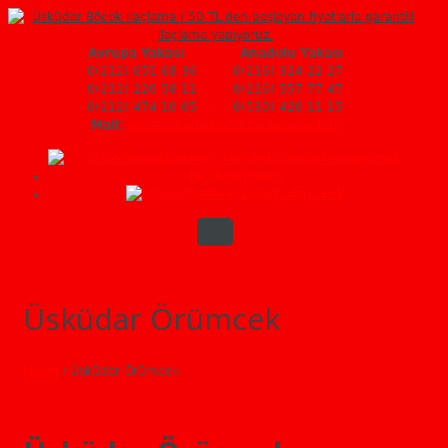
Avrupa Yakası
Anadolu Yakası
0(212) 651 68 36 - - - - 0(216) 324 22 27
0(212) 220 58 11 - - - - 0(216) 557 77 47
0(212) 474 10 05 - - - - 0(530) 420 11 15
Mail:
info@uskudarbocekilaclama.web.tr
Üsküdar Örümcek
Home
/
Üsküdar Örümcek